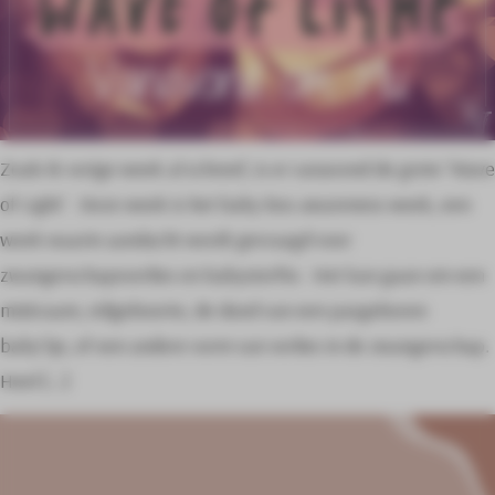
Zoals ik vorige week al schreef, is er vanavond de grote ‘Wave
of Light’. Deze week is het baby loss awareness week, een
week waarin aandacht wordt gevraagd voor
zwangerschapsverlies en babysterfte. Het kan gaan om een
miskraam, stilgeboorte, de dood van een pasgeboren
baby’tje, of een andere vorm van verlies in de zwangerschap.
Heel […]