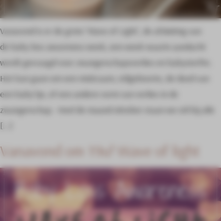
Vanavond is er de grote ‘Wave of Light’, de afsluiting van
de baby loss awareness week, een week waarin aandacht
wordt gevraagd voor zwangerschapsverlies en babysterfte.
Het kan gaan om een miskraam, stilgeboorte, de dood van
een baby’tje, of een andere vorm van verlies in de
zwangerschap. Heel de maand oktober staan we stil bij alle
[…]
Vanavond om 19u! Wave of light