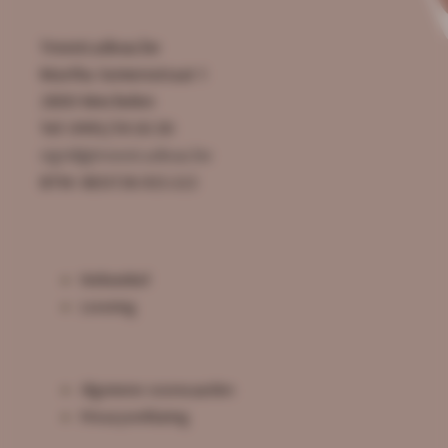
Troostcadeau.be
Martha Somersstraat 1
2800 Mechelen
Tel: 0495/59.50.30
sigrid@troostcadeau.be
BTW: BE0726.925.522
Webwinkel
Levering
Algemene voorwaarden
Privacyverklaring