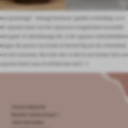
Ken jij Kintsugi? Kintsugi betekent ‘gouden verbinding‘, en is
de Japanse kunst van het repareren vangebroken keramiek
met goud- of zilverkleurige lak. In de Japanse schoonheidsleer
dragen de sporen van breuk en herstel bij aan de schoonheid
van een voorwerp. Nu is het niet zo dat ik een kenner ben van
Japanse kunst maar ik wil hiermee wel […]
Troostcadeau.be
Martha Somersstraat 1
2800 Mechelen