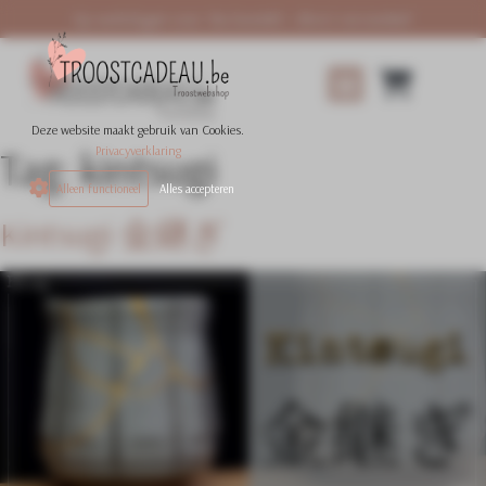
Op werkdagen voor 18u besteld = direct verzonden!
Onze collecties
Inspiratie & Advies
Hoe het werkt
Over Troostcadeau
Deze website maakt gebruik van Cookies.
Privacyverklaring
Tag:
kintsugi
Alleen functioneel
Alles accepteren
Kintsugi 金継ぎ