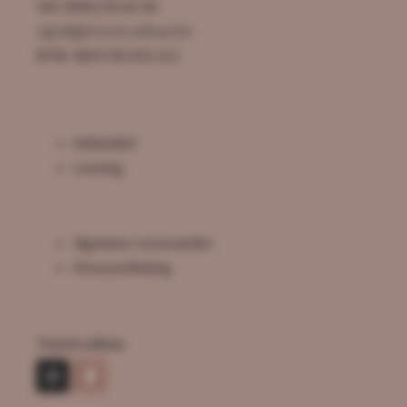
Tel: 0495/59.50.30
sigrid@troostcadeau.be
BTW: BE0726.925.522
Webwinkel
Levering
Algemene voorwaarden
Privacyverklaring
Troostcadeau