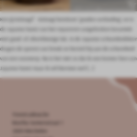
Ken jij Kintsugi? Kintsugi betekent ‘gouden verbinding‘, en is
de Japanse kunst van het repareren vangebroken keramiek
met goud- of zilverkleurige lak. In de Japanse schoonheidsleer
dragen de sporen van breuk en herstel bij aan de schoonheid
van een voorwerp. Nu is het niet zo dat ik een kenner ben van
Japanse kunst maar ik wil hiermee wel […]
Troostcadeau.be
Martha Somersstraat 1
2800 Mechelen