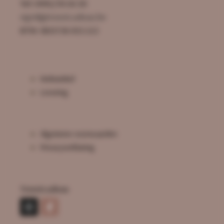
Tel: 0495/59.50.30
sigrid@troostcadeau.be
BTW: BE0726.925.522
Webwinkel
Levering
Algemene voorwaarden
Privacyverklaring
Troostcadeau