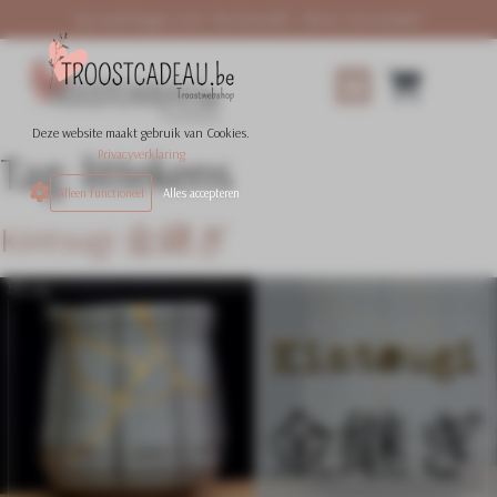
Op werkdagen voor 18u besteld = direct verzonden!
Onze collecties
Inspiratie & Advies
Hoe het werkt
Over Troostcadeau
Deze website maakt gebruik van Cookies.
Privacyverklaring
Tag:
littekens
Alleen functioneel
Alles accepteren
Kintsugi 金継ぎ