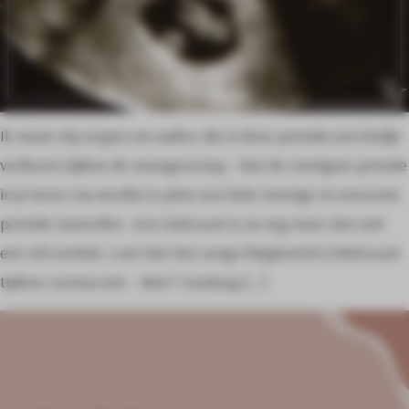
Ik maak mij zorgen om ouders die in deze periode een kindje
verliezen tijdens de zwangerschap. Wat de zonnigste periode
in je leven zou worden is plots een hele triestige en eenzame
periode Geworden. Een miskraam is nu nog meer dan ooit
een stil verdriet. Lees hier het vorige blogbericht | Miskraam
tijdens coronacrisis – deel 1 Vandaag […]