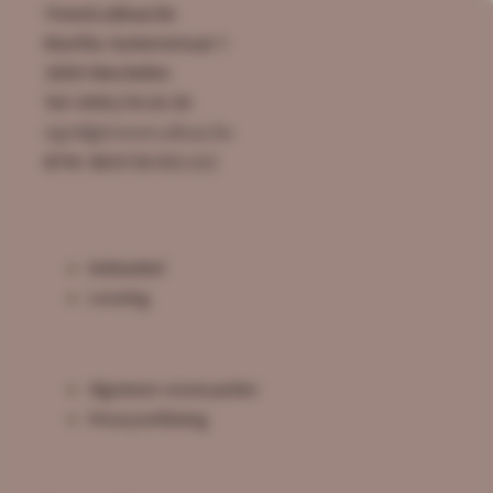
Troostcadeau.be
Martha Somersstraat 1
2800 Mechelen
Tel: 0495/59.50.30
sigrid@troostcadeau.be
BTW: BE0726.925.522
Webwinkel
Levering
Algemene voorwaarden
Privacyverklaring