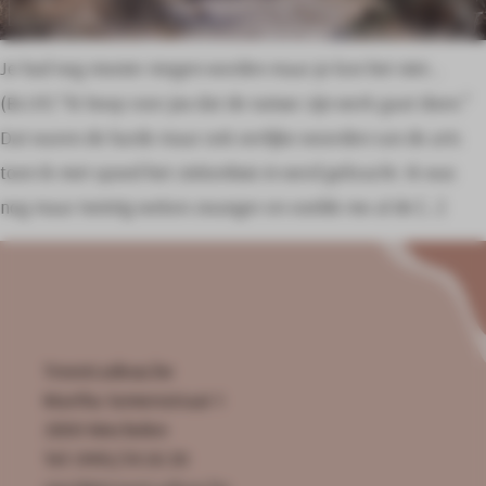
Je had nog mooier mogen worden maar je kon het niet…
(BLOF) “Ik hoop voor jou dat de natuur zijn werk gaat doen.”
Dat waren de harde maar ook eerlijke woorden van de arts
toen ik met spoed het ziekenhuis in werd gebracht. Ik was
nog maar twintig weken zwanger en voelde me al de […]
Troostcadeau.be
Martha Somersstraat 1
2800 Mechelen
Tel: 0495/59.50.30