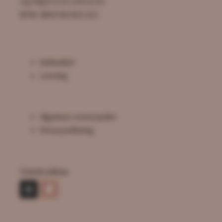
sigrid@troostcadeau.be
BTW: BE0726.925.522
Webwinkel
Levering
Algemene voorwaarden
Privacyverklaring
Troostcadeau